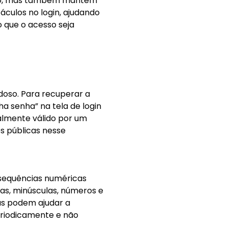
mpo, mas também mantém
áculos no login, ajudando
 que o acesso seja
oso. Para recuperar a
ha senha” na tela de login
ralmente válido por um
s públicas nesse
 sequências numéricas
as, minúsculas, números e
as podem ajudar a
eriodicamente e não