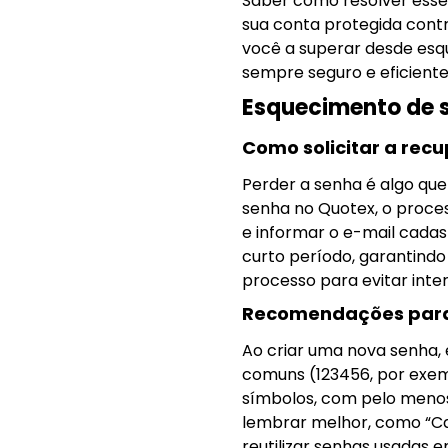
Saber como resolver ess
sua conta protegida contra
você a superar desde esqu
sempre seguro e eficiente
Esquecimento de 
Como solicitar a rec
Perder a senha é algo qu
senha no Quotex, o process
e informar o e-mail cadas
curto período, garantindo
processo para evitar int
Recomendações para 
Ao criar uma nova senha,
comuns (123456, por exem
símbolos, com pelo menos
lembrar melhor, como “Ca
reutilizar senhas usadas e