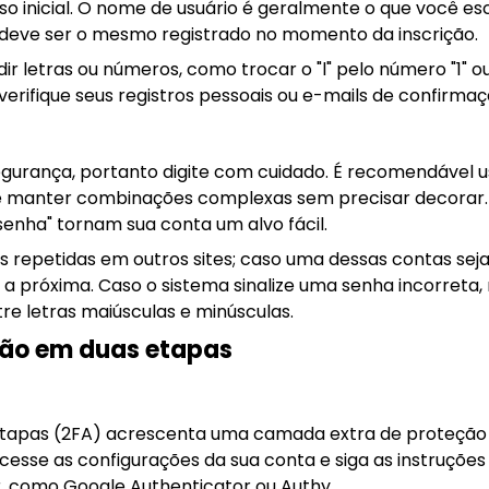
so inicial. O nome de usuário é geralmente o que você es
 deve ser o mesmo registrado no momento da inscrição.
 letras ou números, como trocar o "l" pelo número "1" o
, verifique seus registros pessoais ou e-mails de confirma
egurança, portanto digite com cuidado. É recomendável 
 e manter combinações complexas sem precisar decorar
senha" tornam sua conta um alvo fácil.
 repetidas em outros sites; caso uma dessas contas sej
a próxima. Caso o sistema sinalize uma senha incorreta, r
re letras maiúsculas e minúsculas.
ção em duas etapas
tapas (2FA) acrescenta uma camada extra de proteção a
cesse as configurações da sua conta e siga as instruções 
r, como Google Authenticator ou Authy.