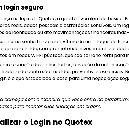
 login seguro
nça no login do Quotex, a questão vai além do básico. 
res reais, dados pessoais e estratégias sensíveis. Um log
os de identidade ou até movimentações financeiras indev
usar uma senha fraca e ser vítima de um ataque de forç
té que seja tarde, comprometendo investimentos e dados
os em redes Wi-Fi públicas, que são terreno fértil para 
 como a criação de senhas fortes, ativação da autenticaç
atividade da conta são medidas preventivas essenciais. N
ogin é o que estabelece a base para uma negociação seg
ça começa com a maneira que você entra na plataform
 passo para manter suas finanças em ordem.
alizar o Login no Quotex