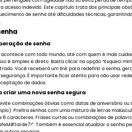
es perrengues com agilidade não só evita perda de te
 acesso indevido. Este capítulo trata dos principais obst
ecimento de senha até dificuldades técnicas, garantindo
.
senha
uperação de senha
e acontece com todo mundo, até com quem é mais cuidad
o é simples e direto. Basta clicar na opção “Esqueci min
trado. Você receberá um link para redefinir a senha, ge
 segurança. É importante ficar atento para não usar rede
erceptação de dados.
criar uma nova senha segura
 evite combinações óbvias como datas de aniversário ou
plo). Prefira senhas com uma mistura de letras maiúscul
 8 caracteres. Frases curtas ou combinações de palavr
feM#tarde7!”. Também é essencial atualizar a senha p
m outros serviços.