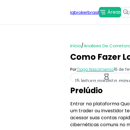
Áreas
Iqbrokerbrasil
/
Início
Analises De Corretor
Como Fazer Lo
Por
Tiago Nascimento
16 de fe
15 leitura prevista: min
Prelúdio
Entrar na plataforma Quo
um trader ou investidor t
acessar suas contas rap
cibernéticas comuns no m