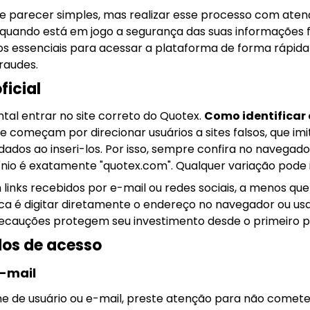
e parecer simples, mas realizar esse processo com aten
quando está em jogo a segurança das suas informações f
s essenciais para acessar a plataforma de forma rápida 
raudes.
ficial
tal entrar no site correto do Quotex.
Como identificar 
de começam por direcionar usuários a sites falsos, que i
ados ao inseri-los. Por isso, sempre confira no navega
ínio é exatamente "quotex.com". Qualquer variação pode in
m links recebidos por e-mail ou redes sociais, a menos qu
ca é digitar diretamente o endereço no navegador ou us
recauções protegem seu investimento desde o primeiro p
dos de acesso
e-mail
me de usuário ou e-mail, preste atenção para não cometer