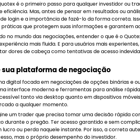
uotex é o primeiro passo para qualquer investidor ou tra
ficiência. Mas, antes de pensar em resultados ou análi
 login e a importância de fazê-lo da forma correta. Isso
e práticas que protegem suas informações e garantem ac
o no mundo das negociações, entender o que é o Quote
 experiência mais fluida. E para usuários mais experiente
itar dores de cabeça como tentativas de acesso indevida
e sua plataforma de negociação
a digital focada em negociações de opções binárias e o
uma interface moderna e ferramentas para análise rápida
cessível tanto via desktop quanto em dispositivos móveis, 
cado a qualquer momento.
gine um trader que precisa tomar uma decisão rápida 
o durante o pregão. Ter acesso garantido e sem compli
m lucro ou perda naquele instante. Por isso, a correta au
sso, mas o próprio desempenho do investidor.