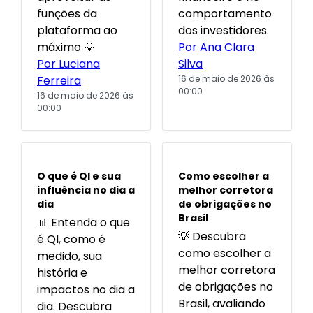
funções da
comportamento
plataforma ao
dos investidores.
máximo 💡
Por Ana Clara
Por Luciana
Silva
Ferreira
16 de maio de 2026 às
00:00
16 de maio de 2026 às
00:00
POPULARES
POPULARES
O que é QI e sua
Como escolher a
influência no dia a
melhor corretora
dia
de obrigações no
Brasil
📊 Entenda o que
💡 Descubra
é QI, como é
como escolher a
medido, sua
melhor corretora
história e
de obrigações no
impactos no dia a
Brasil, avaliando
dia. Descubra