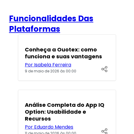
Funcionalidades Das
Plataformas
POPULARES
Conheça a Ouotex: como
funciona e suas vantagens
Por Isabela Ferreira
9 de maio de 2026 às 00:00
POPULARES
Análise Completa do App IQ
Option: Usabilidade e
Recursos
Por Eduardo Mendes
11 de maio de 2026 às 00:00