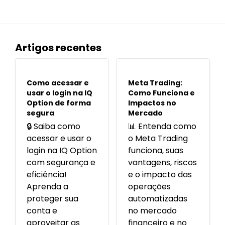
Artigos recentes
POPULARES
POPULARES
Como acessar e
Meta Trading:
usar o login na IQ
Como Funciona e
Option de forma
Impactos no
segura
Mercado
🔒 Saiba como
📊 Entenda como
acessar e usar o
o Meta Trading
login na IQ Option
funciona, suas
com segurança e
vantagens, riscos
eficiência!
e o impacto das
Aprenda a
operações
proteger sua
automatizadas
conta e
no mercado
aproveitar as
financeiro e no