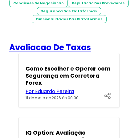
Condicoes De Negociacao
Reputacao Dos Provedores
Seguranca Das Plataformas
Funcionalidades Das Plataformas
Avaliacao De Taxas
POPULARES
Como Escolher e Operar com
Segurança em Corretora
Forex
Por Eduardo Pereira
11 de maio de 2026 às 00:00
POPULARES
IQ Option: Avaliação