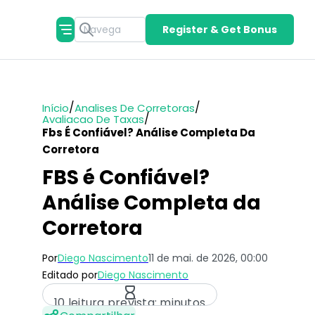
Register & Get Bonus
/
/
Início
Analises De Corretoras
/
Avaliacao De Taxas
Fbs É Confiável? Análise Completa Da
Corretora
FBS é Confiável?
Análise Completa da
Corretora
Por
Diego Nascimento
11 de mai. de 2026, 00:00
Editado por
Diego Nascimento
10 leitura prevista: minutos