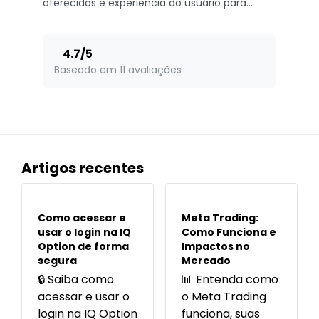
oferecidos e experiência do usuário para
quem quer operar no Brasil com confiança.
4.7
/
5
Baseado em 11 avaliações
Artigos recentes
POPULARES
POPULARES
Como acessar e
Meta Trading:
usar o login na IQ
Como Funciona e
Option de forma
Impactos no
segura
Mercado
🔒 Saiba como
📊 Entenda como
acessar e usar o
o Meta Trading
login na IQ Option
funciona, suas