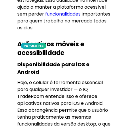
estratégias. Essa dualidade na interface
ajuda a manter a plataforma acessível
sem perder
funcionalidades
importantes
para quem trabalha no mercado todos
os dias.
Aplicativos móveis e
POPULARES
acessibilidade
Disponibilidade para iOS e
Android
Hoje, o celular é ferramenta essencial
para qualquer investidor — o IQ
TradeRoom entende isso e oferece
aplicativos nativos para iOS e Android.
Essa abrangência permite que o usuário
tenha praticamente as mesmas
funcionalidades da versão desktop, o que