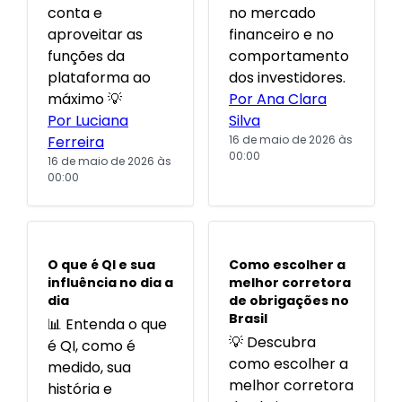
conta e
no mercado
aproveitar as
financeiro e no
funções da
comportamento
plataforma ao
dos investidores.
máximo 💡
Por Ana Clara
Por Luciana
Silva
Ferreira
16 de maio de 2026 às
00:00
16 de maio de 2026 às
00:00
POPULARES
POPULARES
O que é QI e sua
Como escolher a
influência no dia a
melhor corretora
dia
de obrigações no
Brasil
📊 Entenda o que
💡 Descubra
é QI, como é
como escolher a
medido, sua
melhor corretora
história e