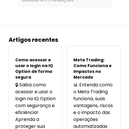
Baseado em 5 avaliações
Artigos recentes
POPULARES
POPULARES
Como acessar e
Meta Trading:
usar o login na IQ
Como Funciona e
Option de forma
Impactos no
segura
Mercado
🔒 Saiba como
📊 Entenda como
acessar e usar o
o Meta Trading
login na IQ Option
funciona, suas
com segurança e
vantagens, riscos
eficiência!
e o impacto das
Aprenda a
operações
proteger sua
automatizadas