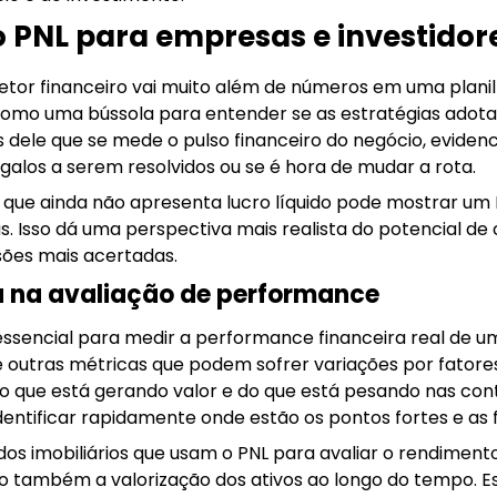
 PNL para empresas e investidor
etor financeiro vai muito além de números em uma plani
e como uma bússola para entender se as estratégias adot
s dele que se mede o pulso financeiro do negócio, evide
rgalos a serem resolvidos ou se é hora de mudar a rota.
que ainda não apresenta lucro líquido pode mostrar um P
as. Isso dá uma perspectiva mais realista do potencial d
sões mais acertadas.
a na avaliação de performance
ssencial para medir a performance financeira real de 
e outras métricas que podem sofrer variações por fatore
o que está gerando valor e do que está pesando nas cont
entificar rapidamente onde estão os pontos fortes e as f
s imobiliários que usam o PNL para avaliar o rendiment
o também a valorização dos ativos ao longo do tempo