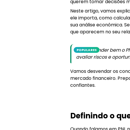
querem tomar decisões m
Neste artigo, vamos expli
ele importa, como calcul
sua análise econômica. Se
que aparecem no seu relat
Compreender bem o PNL 
POPULARES
avaliar riscos e oportu
Vamos desvendar os conce
mercado financeiro. Prepa
confiantes.
Definindo o que
Quando falamos em PNL no