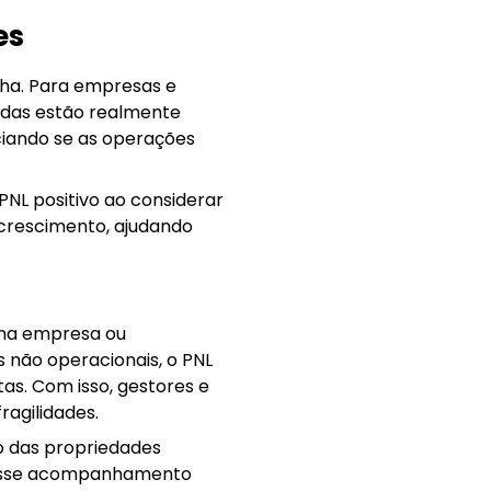
es
lha. Para empresas e
adas estão realmente
nciando se as operações
NL positivo ao considerar
e crescimento, ajudando
uma empresa ou
s não operacionais, o PNL
as. Com isso, gestores e
ragilidades.
o das propriedades
. Esse acompanhamento