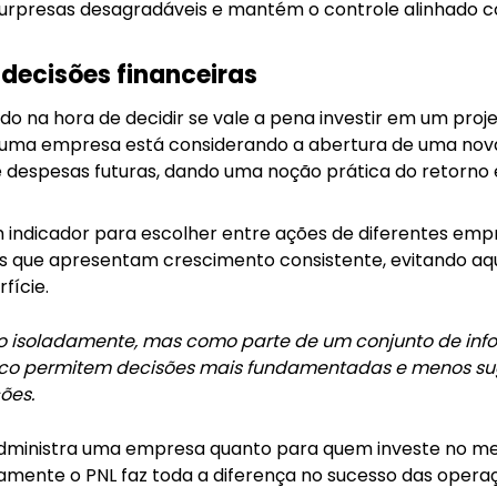
surpresas desagradáveis e mantém o controle alinhado c
decisões financeiras
ado na hora de decidir se vale a pena investir em um pro
uma empresa está considerando a abertura de uma nova f
 e despesas futuras, dando uma noção prática do retorno 
m indicador para escolher entre ações de diferentes empr
elas que apresentam crescimento consistente, evitando a
fície.
to isoladamente, mas como parte de um conjunto de inf
foco permitem decisões mais fundamentadas e menos su
ões.
dministra uma empresa quanto para quem investe no me
amente o PNL faz toda a diferença no sucesso das opera