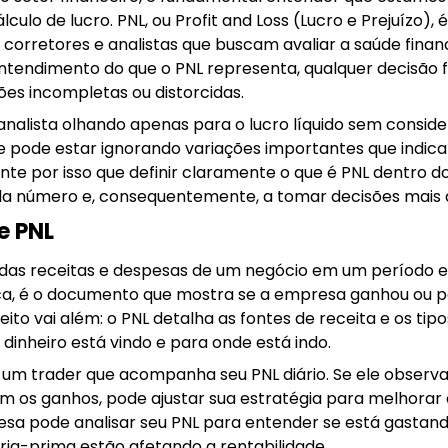
lculo de lucro. PNL, ou Profit and Loss (Lucro e Prejuízo)
s, corretores e analistas que buscam avaliar a saúde fin
endimento do que o PNL representa, qualquer decisão fi
es incompletas ou distorcidas.
analista olhando apenas para o lucro líquido sem consi
e pode estar ignorando variações importantes que indica
te por isso que definir claramente o que é PNL dentro do
da número e, consequentemente, a tomar decisões mais 
e PNL
das receitas e despesas de um negócio em um período e
ica, é o documento que mostra se a empresa ganhou ou p
eito vai além: o PNL detalha as fontes de receita e os ti
dinheiro está vindo e para onde está indo.
 um trader que acompanha seu PNL diário. Se ele observ
m os ganhos, pode ajustar sua estratégia para melhorar
a pode analisar seu PNL para entender se está gastan
ia-prima estão afetando a rentabilidade.