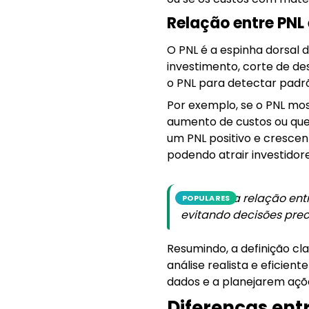
Relação entre PNL 
O PNL é a espinha dorsal d
investimento, corte de de
o PNL para detectar padrõ
Por exemplo, se o PNL mos
aumento de custos ou qued
um PNL positivo e cresce
podendo atrair investidore
Entender a relação ent
POPULARES
evitando decisões prec
Resumindo, a definição cl
análise realista e eficie
dados e a planejarem açõ
Diferenças entr