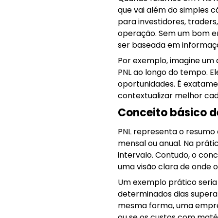
que vai além do simples cá
para investidores, trader
operação. Sem um bom ent
ser baseada em informaçõ
Por exemplo, imagine um 
PNL ao longo do tempo. El
oportunidades. É exatamen
contextualizar melhor ca
Conceito básico d
PNL representa o resumo 
mensal ou anual. Na prát
intervalo. Contudo, o conc
uma visão clara de onde o 
Um exemplo prático seria
determinados dias supera
mesma forma, uma empres
ou se os custos com matér