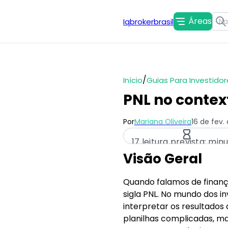
Áreas
Iqbrokerbrasil
/
Início
Guias Para Investidor
PNL no context
Por
Mariana Oliveira
16 de fev.
17 leitura prevista: min
Visão Geral
Quando falamos de finanç
sigla PNL. No mundo dos i
interpretar os resultado
planilhas complicadas, mas