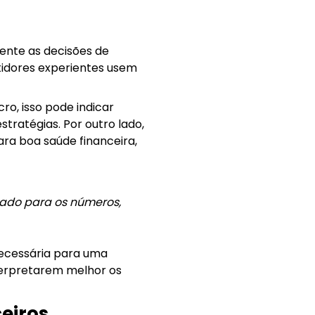
mente as decisões de
tidores experientes usem
o, isso pode indicar
tratégias. Por outro lado,
ra boa saúde financeira,
fiado para os números,
 necessária para uma
nterpretarem melhor os
ceiros