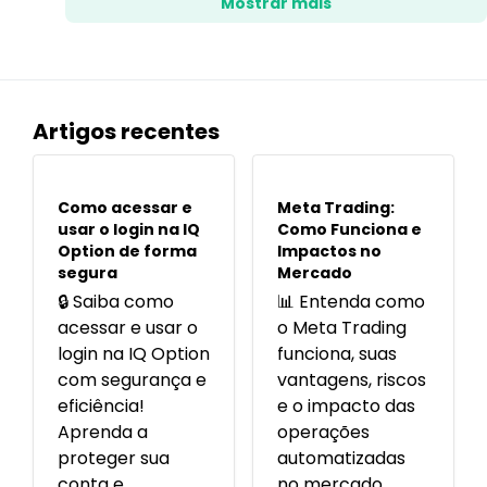
Mostrar mais
Artigos recentes
POPULARES
POPULARES
Como acessar e
Meta Trading:
usar o login na IQ
Como Funciona e
Option de forma
Impactos no
segura
Mercado
🔒 Saiba como
📊 Entenda como
acessar e usar o
o Meta Trading
login na IQ Option
funciona, suas
com segurança e
vantagens, riscos
eficiência!
e o impacto das
Aprenda a
operações
proteger sua
automatizadas
conta e
no mercado