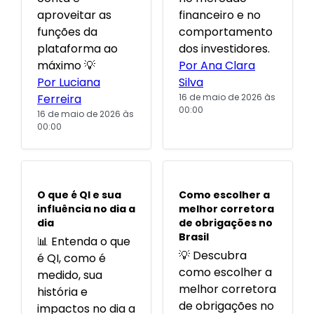
aproveitar as
financeiro e no
funções da
comportamento
plataforma ao
dos investidores.
máximo 💡
Por Ana Clara
Por Luciana
Silva
Ferreira
16 de maio de 2026 às
00:00
16 de maio de 2026 às
00:00
POPULARES
POPULARES
O que é QI e sua
Como escolher a
influência no dia a
melhor corretora
dia
de obrigações no
Brasil
📊 Entenda o que
💡 Descubra
é QI, como é
como escolher a
medido, sua
melhor corretora
história e
de obrigações no
impactos no dia a