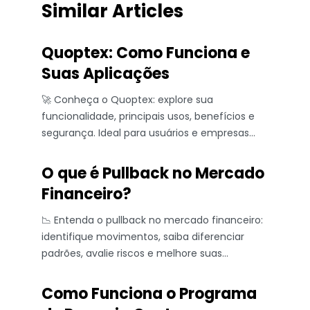
Similar Articles
Quoptex: Como Funciona e
Suas Aplicações
🚀 Conheça o Quoptex: explore sua
funcionalidade, principais usos, benefícios e
segurança. Ideal para usuários e empresas
que buscam desempenho confiável.
O que é Pullback no Mercado
Financeiro?
📉 Entenda o pullback no mercado financeiro:
identifique movimentos, saiba diferenciar
padrões, avalie riscos e melhore suas
estratégias de investimento com exemplos
práticos.
Como Funciona o Programa