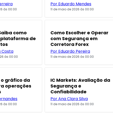
erreira
Por Eduardo Mendes
26 às 00:00
11 de maio de 2026 às 00:00
POPULARES
 Saiba como
Como Escolher e Operar
 plataforma de
com Segurança em
tos
Corretora Forex
a Costa
Por Eduardo Pereira
26 às 00:00
11 de maio de 2026 às 00:00
o gráfico da
IC Markets: Avaliação da
ra operações
Segurança e
s
Confiabilidade
ernandes
Por Ana Clara Silva
26 às 00:00
11 de maio de 2026 às 00:00