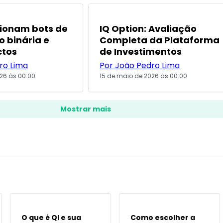
POPULARES
ionam bots de
IQ Option: Avaliação
 binária e
Completa da Plataforma
ctos
de Investimentos
ro Lima
Por João Pedro Lima
26 às 00:00
15 de maio de 2026 às 00:00
Mostrar mais
POPULARES
POPULARES
O que é QI e sua
Como escolher a