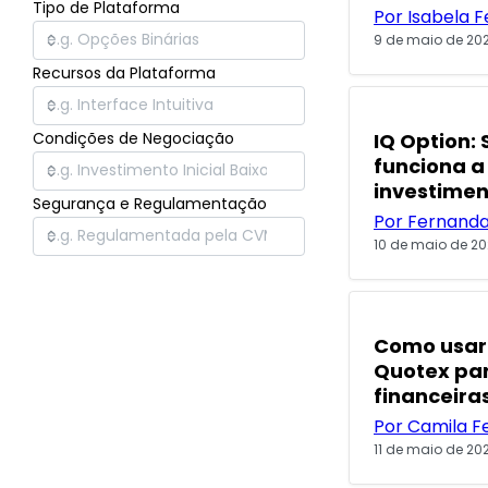
Tipo de Plataforma
Por Isabela F
9 de maio de 20
Recursos da Plataforma
POPULARES
Condições de Negociação
IQ Option:
funciona a
investimen
Segurança e Regulamentação
Por Fernand
10 de maio de 20
POPULARES
Como usar 
Quotex pa
financeira
Por Camila F
11 de maio de 20