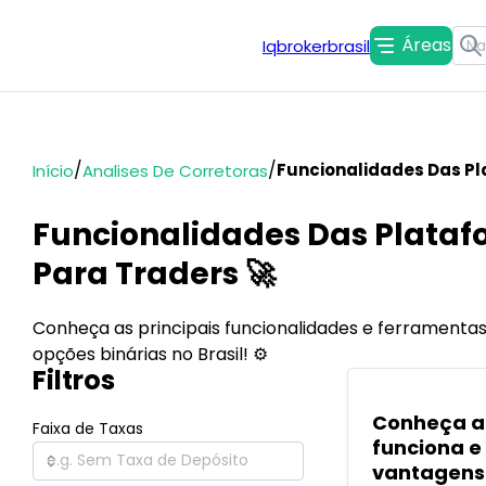
Áreas
Iqbrokerbrasil
/
/
Funcionalidades Das P
Início
Analises De Corretoras
Funcionalidades Das Plataf
Para Traders 🚀
Conheça as principais funcionalidades e ferramenta
opções binárias no Brasil! ⚙️
Filtros
POPULARES
Conheça a
Faixa de Taxas
funciona e
vantagens