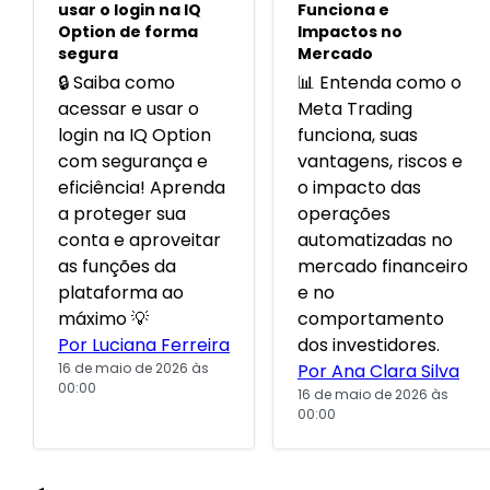
usar o login na IQ
Funciona e
Option de forma
Impactos no
segura
Mercado
🔒 Saiba como
📊 Entenda como o
acessar e usar o
Meta Trading
login na IQ Option
funciona, suas
com segurança e
vantagens, riscos e
eficiência! Aprenda
o impacto das
a proteger sua
operações
conta e aproveitar
automatizadas no
as funções da
mercado financeiro
plataforma ao
e no
máximo 💡
comportamento
Por Luciana Ferreira
dos investidores.
16 de maio de 2026 às
Por Ana Clara Silva
00:00
16 de maio de 2026 às
00:00