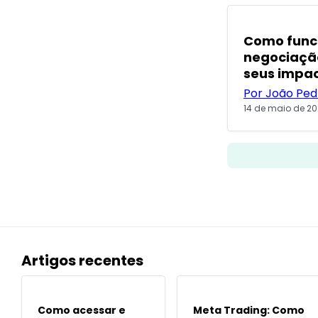
POPULARES
Como func
negociação
seus impa
Por João Ped
14 de maio de 20
Artigos recentes
POPULARES
POPULARES
Como acessar e
Meta Trading: Como