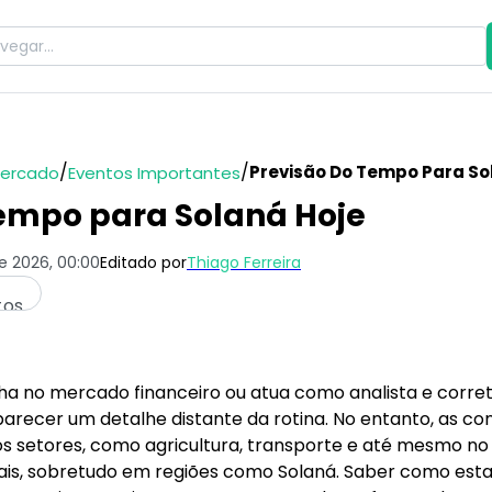
/
/
Previsão Do Tempo Para So
Mercado
Eventos Importantes
Tempo para Solaná Hoje
de 2026, 00:00
Editado por
Thiago Ferreira
tos
lha no mercado financeiro ou atua como analista e corr
recer um detalhe distante da rotina. No entanto, as co
s setores, como agricultura, transporte e até mesmo no
ais, sobretudo em regiões como Solaná. Saber como estar