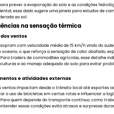
 para prever a evaporação do solo e as condições hidroló
iental, esse dado sugere uma janela para estudos de cam
erada ao sol.
luências na sensação térmica
 dos ventos
 sopram com velocidade média de 15 km/h vindo do sudes
o oceano, o que reforça a sensação de calor abafado, e
 Para traders de commodities agrícolas, esse detalhe in
s culturas e ao manejo adequado do solo para evitar pro
mentos e atividades externas
s ventos impactam desde o trânsito local até esportes ao 
 o uso de bicicletas em certas rotas e influenciar a log
. Para quem depende do transporte contínuo, como traba
tender essas condições evita atrasos e surpresas duran