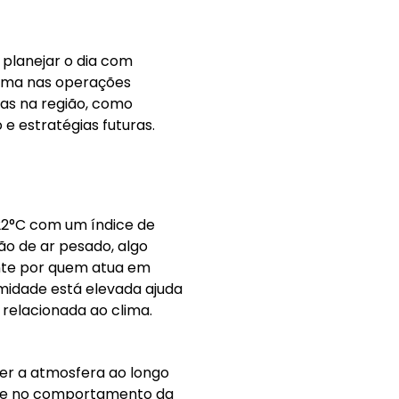
planejar o dia com
clima nas operações
cas na região, como
 e estratégias futuras.
22°C com um índice de
o de ar pesado, algo
nte por quem atua em
umidade está elevada ajuda
relacionada ao clima.
er a atmosfera ao longo
co e no comportamento da