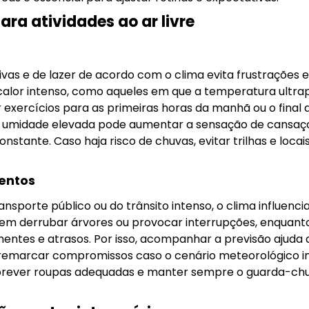
a atividades ao ar livre
ivas e de lazer de acordo com o clima evita frustrações e
calor intenso, como aqueles em que a temperatura ultrap
ercícios para as primeiras horas da manhã ou o final d
a umidade elevada pode aumentar a sensação de cansaço
nstante. Caso haja risco de chuvas, evitar trilhas e loca
entos
sporte público ou do trânsito intenso, o clima influencia
dem derrubar árvores ou provocar interrupções, enquant
ntes e atrasos. Por isso, acompanhar a previsão ajuda 
emarcar compromissos caso o cenário meteorológico in
 prever roupas adequadas e manter sempre o guarda-chu