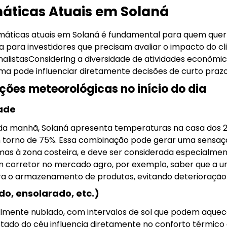
áticas Atuais em Solaná
imáticas atuais em Solaná é fundamental para quem quer 
eja para investidores que precisam avaliar o impacto do 
analistasConsidering a diversidade de atividades econômi
lima pode influenciar diretamente decisões de curto prazo
ões meteorológicas no início do dia
ade
 da manhã, Solaná apresenta temperaturas na casa dos 
m torno de 75%. Essa combinação pode gerar uma sensaçã
s à zona costeira, e deve ser considerada especialme
 um corretor no mercado agro, por exemplo, saber que a 
ra o armazenamento de produtos, evitando deterioração 
o, ensolarado, etc.)
lmente nublado, com intervalos de sol que podem aquec
 estado do céu influencia diretamente no conforto térmi