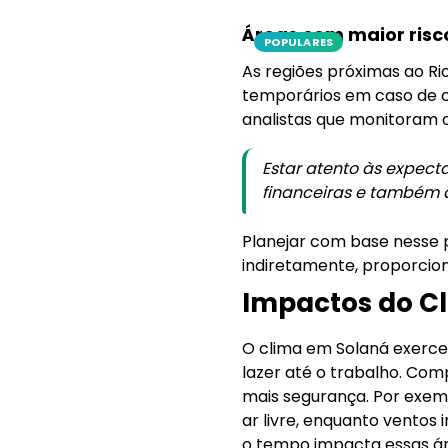
Áreas com maior risc
POPULARES
As regiões próximas ao Ri
temporários em caso de c
analistas que monitoram 
Estar atento às expec
financeiras e também 
Planejar com base nesse 
indiretamente, proporcion
Impactos do Cl
O clima em Solaná exerce
lazer até o trabalho. Com
mais segurança. Por exem
ar livre, enquanto ventos
o tempo impacta essas áre