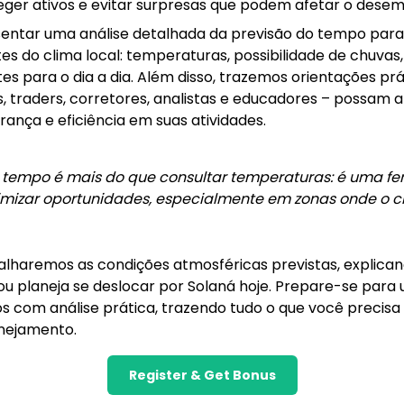
teger ativos e evitar surpresas que podem afetar o dese
sentar uma análise detalhada da previsão do tempo para
es do clima local: temperaturas, possibilidade de chuvas,
es para o dia a dia. Além disso, trazemos orientações pr
es, traders, corretores, analistas e educadores – possam
nça e eficiência em suas atividades.
o tempo é mais do que consultar temperaturas: é uma f
imizar oportunidades, especialmente em zonas onde o c
alharemos as condições atmosféricas previstas, explicando
ou planeja se deslocar por Solaná hoje. Prepare-se para
os com análise prática, trazendo tudo o que você precisa
nejamento.
Register & Get Bonus