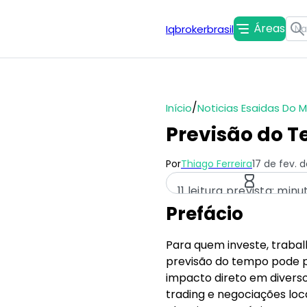
Áreas
Iqbrokerbrasil
/
Início
Noticias Esaidas Do 
Previsão do 
Por
Thiago Ferreira
17 de fev. 
11 leitura prevista: minu
Prefácio
Para quem investe, traba
previsão do tempo pode pa
impacto direto em diverso
trading e negociações loc