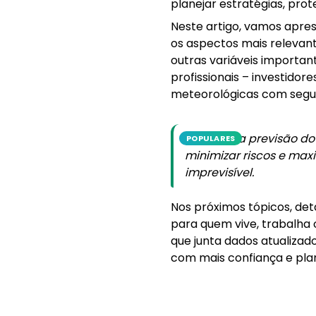
planejar estratégias, pro
Neste artigo, vamos apre
os aspectos mais relevant
outras variáveis important
profissionais – investidor
meteorológicas com segura
Entender a previsão d
POPULARES
minimizar riscos e max
imprevisível.
Nos próximos tópicos, det
para quem vive, trabalha 
que junta dados atualizad
com mais confiança e pla