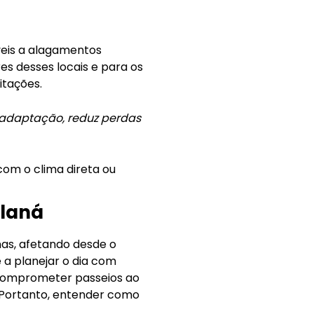
veis a alagamentos
s desses locais e para os
itações.
 adaptação, reduz perdas
om o clima direta ou
olaná
nas, afetando desde o
 a planejar o dia com
 comprometer passeios ao
. Portanto, entender como