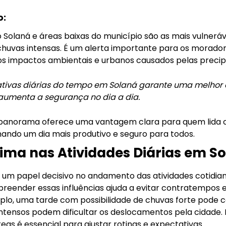
o:
o Solaná e áreas baixas do município são as mais vulnerá
huvas intensas. É um alerta importante para os moradore
os impactos ambientais e urbanos causados pelas precip
tativas diárias do tempo em Solaná garante uma melhor
aumenta a segurança no dia a dia.
panorama oferece uma vantagem clara para quem lida c
ando um dia mais produtivo e seguro para todos.
ima nas Atividades Diárias em S
 um papel decisivo no andamento das atividades cotidia
preender essas influências ajuda a evitar contratempos e
plo, uma tarde com possibilidade de chuvas forte pode
 intensos podem dificultar os deslocamentos pela cidade
as é essencial para ajustar rotinas e expectativas.