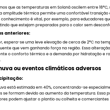
emos que as temperaturas em Solaná oscilem entre 18°C,
sa amplitude térmica permite uma confortável transição
e conhecimento é vital, por exemplo, para educadores qu
antindo que estejam preparados para o calor sem desconf
 anteriores:
r, espera-se uma leve elevação de cerca de 2°C na te
 quente que vem ganhando força na região. Essa alteraç
mente o conforto térmico e a demanda por hidratação e 
.
chuva ou eventos climáticos adversos
cipitação:
huva está estimada em 40%, concentrando-se especialme
 se formam devido ao aumento da temperatura. Essa prev
ores podem ajustar o plantio ou colheita e comerciante