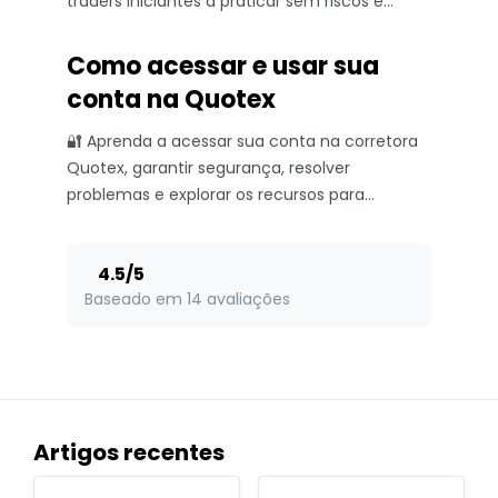
traders iniciantes a praticar sem riscos e
operar com mais confiança! 📈
Como acessar e usar sua
conta na Quotex
🔐 Aprenda a acessar sua conta na corretora
Quotex, garantir segurança, resolver
problemas e explorar os recursos para
negociar com confiança e eficiência!
4.5
/
5
Baseado em 14 avaliações
Artigos recentes