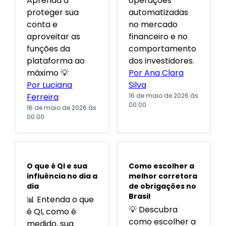
Aprenda a
operações
proteger sua
automatizadas
conta e
no mercado
aproveitar as
financeiro e no
funções da
comportamento
plataforma ao
dos investidores.
máximo 💡
Por Ana Clara
Por Luciana
Silva
Ferreira
16 de maio de 2026 às
00:00
16 de maio de 2026 às
00:00
POPULARES
POPULARES
O que é QI e sua
Como escolher a
influência no dia a
melhor corretora
dia
de obrigações no
Brasil
📊 Entenda o que
💡 Descubra
é QI, como é
como escolher a
medido, sua