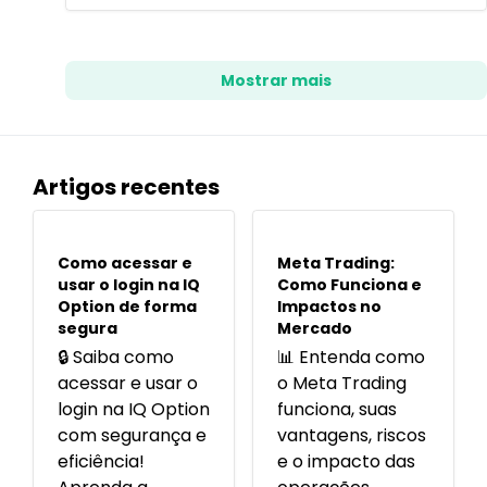
Mostrar mais
Artigos recentes
POPULARES
POPULARES
Como acessar e
Meta Trading:
usar o login na IQ
Como Funciona e
Option de forma
Impactos no
segura
Mercado
🔒 Saiba como
📊 Entenda como
acessar e usar o
o Meta Trading
login na IQ Option
funciona, suas
com segurança e
vantagens, riscos
eficiência!
e o impacto das