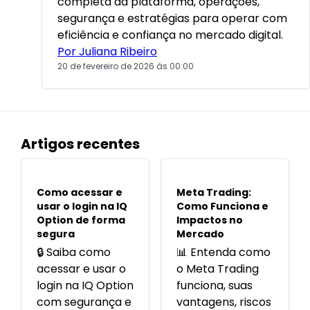
completa da plataforma, operações,
segurança e estratégias para operar com
eficiência e confiança no mercado digital.
Por Juliana Ribeiro
20 de fevereiro de 2026 às 00:00
Artigos recentes
POPULARES
POPULARES
Como acessar e
Meta Trading:
usar o login na IQ
Como Funciona e
Option de forma
Impactos no
segura
Mercado
🔒 Saiba como
📊 Entenda como
acessar e usar o
o Meta Trading
login na IQ Option
funciona, suas
com segurança e
vantagens, riscos