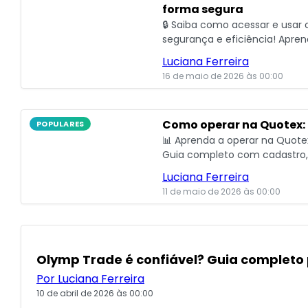
forma segura
🔒 Saiba como acessar e usar 
segurança e eficiência! Apren
aproveitar as funções da pla
Luciana Ferreira
16 de maio de 2026 às 00:00
Como operar na Quotex: 
POPULARES
📊 Aprenda a operar na Quote
Guia completo com cadastro, 
riscos para começar com seg
Luciana Ferreira
11 de maio de 2026 às 00:00
POPULARES
Olymp Trade é confiável? Guia completo 
Por Luciana Ferreira
10 de abril de 2026 às 00:00