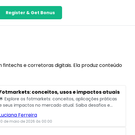
Register & Get Bonus
fintechs e corretoras digitais. Ela produz conteúdo
Fotmarkets: conceitos, usos e impactos atuais
🌟 Explore os fotmarkets: conceitos, aplicações práticas
e seus impactos no mercado atual. Saiba desafios e
futuras tendências para entender esse setor.
Luciana Ferreira
10 de maio de 2026 às 00:00