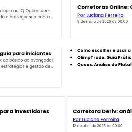
Corretoras Online:
o login na IQ Option com
Por Luciana Ferreira
da a proteger sua conta e
9 de maio de 2026 às 00:00
taforma ao máximo 💡
Como escolher e usar a
guia para iniciantes
OlimpTrade: Guia Prátic
x do básico ao avançado!
Quoex: Análise da Plata
estratégias e gestão de
urança. 🚀
POPULARES
para investidores
Corretora Deriv: aná
Por Luciana Ferreira
12 de abril de 2026 às 00:00