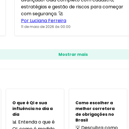
estratégias e gestão de riscos para começar
com segurança. 🚀
Por Luciana Ferreira
11 de maio de 2026 às 00:00
Mostrar mais
POPULARES
POPULARES
O que é QI e sua
Como escolher a
influência no dia a
melhor corretora
dia
de obrigações no
Brasil
📊 Entenda o que é
💡 Descubra como
QI, como é medido,