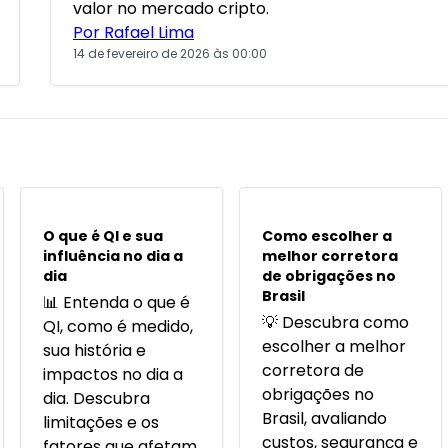
valor no mercado cripto.
Por Rafael Lima
14 de fevereiro de 2026 às 00:00
POPULARES
POPULARES
O que é QI e sua
Como escolher a
influência no dia a
melhor corretora
dia
de obrigações no
Brasil
📊 Entenda o que é
💡 Descubra como
QI, como é medido,
escolher a melhor
sua história e
corretora de
impactos no dia a
obrigações no
dia. Descubra
Brasil, avaliando
limitações e os
custos, segurança e
fatores que afetam