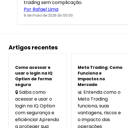
trading sem complicação.
Por Rafael Lima
9 de maio de 2026 às 00:00
Artigos recentes
POPULARES
POPULARES
Como acessar e
Meta Trading: Como
usar o login na IQ
Funciona e
Option de forma
Impactos no
segura
Mercado
🔒 Saiba como
📊 Entenda como o
acessar e usar o
Meta Trading
login na IQ Option
funciona, suas
com segurança e
vantagens, riscos e
eficiência! Aprenda
o impacto das
a proteger sua
operações