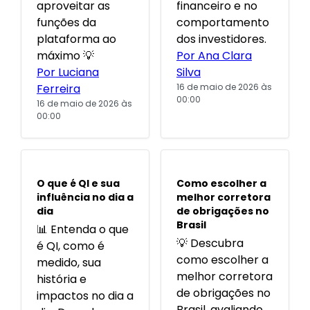
aproveitar as
financeiro e no
funções da
comportamento
plataforma ao
dos investidores.
máximo 💡
Por Ana Clara
Por Luciana
Silva
Ferreira
16 de maio de 2026 às
00:00
16 de maio de 2026 às
00:00
POPULARES
POPULARES
O que é QI e sua
Como escolher a
influência no dia a
melhor corretora
dia
de obrigações no
Brasil
📊 Entenda o que
💡 Descubra
é QI, como é
como escolher a
medido, sua
melhor corretora
história e
de obrigações no
impactos no dia a
Brasil, avaliando