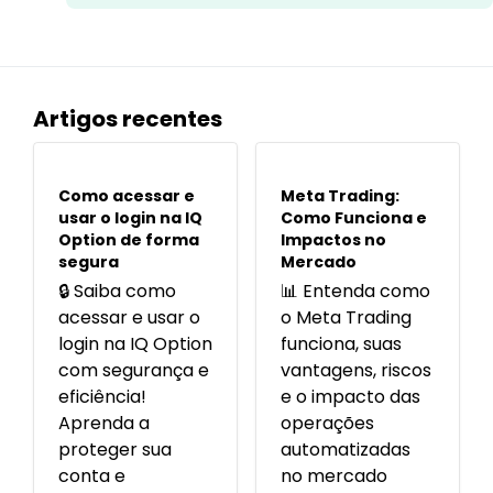
Artigos recentes
POPULARES
POPULARES
Como acessar e
Meta Trading:
usar o login na IQ
Como Funciona e
Option de forma
Impactos no
segura
Mercado
🔒 Saiba como
📊 Entenda como
acessar e usar o
o Meta Trading
login na IQ Option
funciona, suas
com segurança e
vantagens, riscos
eficiência!
e o impacto das
Aprenda a
operações
proteger sua
automatizadas
conta e
no mercado