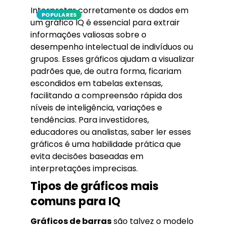
Interpretar corretamente os dados em
POPULARES
um gráfico IQ é essencial para extrair
informações valiosas sobre o
desempenho intelectual de indivíduos ou
grupos. Esses gráficos ajudam a visualizar
padrões que, de outra forma, ficariam
escondidos em tabelas extensas,
facilitando a compreensão rápida dos
níveis de inteligência, variações e
tendências. Para investidores,
educadores ou analistas, saber ler esses
gráficos é uma habilidade prática que
evita decisões baseadas em
interpretações imprecisas.
Tipos de gráficos mais
comuns para IQ
Gráficos de barras
são talvez o modelo