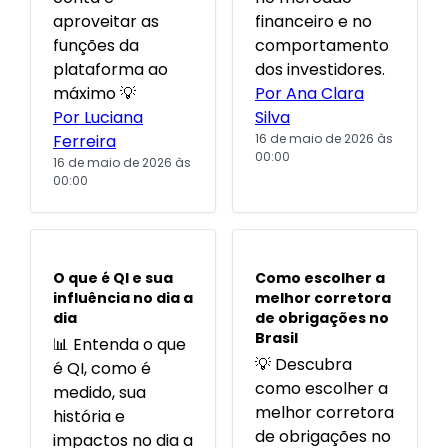
aproveitar as
financeiro e no
funções da
comportamento
plataforma ao
dos investidores.
máximo 💡
Por Ana Clara
Por Luciana
Silva
Ferreira
16 de maio de 2026 às
00:00
16 de maio de 2026 às
00:00
POPULARES
POPULARES
O que é QI e sua
Como escolher a
influência no dia a
melhor corretora
dia
de obrigações no
Brasil
📊 Entenda o que
💡 Descubra
é QI, como é
como escolher a
medido, sua
melhor corretora
história e
de obrigações no
impactos no dia a