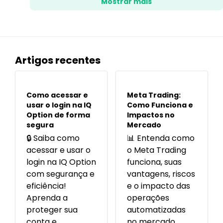
Mostrar mais
Artigos recentes
POPULARES
POPULARES
Como acessar e
Meta Trading:
usar o login na IQ
Como Funciona e
Option de forma
Impactos no
segura
Mercado
🔒 Saiba como
📊 Entenda como
acessar e usar o
o Meta Trading
login na IQ Option
funciona, suas
com segurança e
vantagens, riscos
eficiência!
e o impacto das
Aprenda a
operações
proteger sua
automatizadas
conta e
no mercado