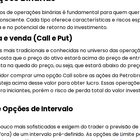
ipos de operações binárias é fundamental para quem quer
sciente. Cada tipo oferece características e riscos esp
 e no potencial de retorno do investimento.
e venda (Call e Put)
as mais tradicionais e conhecidas no universo das operaç
aposta que o preço do ativo estará acima do preço de e
a na queda do preço, ou seja, que estará abaixo do preço 
idor comprar uma opção Call sobre as ações da Petrobra
steja acima desse valor para obter lucro. Essas operações
a iniciantes, porém o risco de perda total do valor invest
e Opções de Intervalo
uco mais sofisticadas e exigem do trader a previsão de 
ra) de um intervalo pré-definido. As opções de Limite 