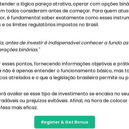
tender a lógica pareça atrativa, operar com opções binár
e nem todos consideram antes de começar. Para quem atu
ador, é fundamental saber exatamente como esses instru
 os limites regulatórios impostos no Brasil.
a, antes de investir é indispensável conhecer a fundo as c
rações binárias."
er esses pontos, fornecendo informações objetivas e prát
eia não é apenas entender o funcionamento básico, ma
cos atrelados e o que a legislação brasileira permite ou 
derá avaliar se esse tipo de investimento se encaixa no seu 
dáveis ou prejuízos evitáveis. Afinal, na hora de colocar
fesa mais eficaz.
Register & Get Bonus