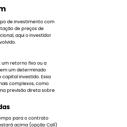
am
tipo de investimento com
ntação de preços de
onal, aqui o investidor
volvido.
 um retorno fixo ou a
air em um determinado
 capital investido. Essa
s mais complexos, como
ma previsão direta sobre
das
 tempo para o contrato
 estará acima (opção Call)