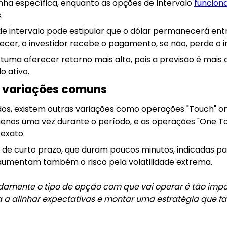
nha específica, enquanto as opções de Intervalo
funcio
.
 intervalo pode estipular que o dólar permanecerá entre
ecer, o investidor recebe o pagamento, se não, perde o 
tuma oferecer retorno mais alto, pois a previsão é mais 
o ativo.
e variações comuns
s, existem outras variações como operações "Touch" ond
enos uma vez durante o período, e as operações "One T
exato.
e curto prazo, que duram poucos minutos, indicadas p
aumentam também o risco pela volatilidade extrema.
amente o tipo de opção com que vai operar é tão impo
da a alinhar expectativas e montar uma estratégia que faç