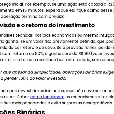
preço inicial. Por exemplo, se uma ação está cotada a R$
mento em 15 minutos, espera que ela fique acima desse p
a operação termina com prejuízo.
visão e o retorno do investimento
nálises técnicas, notícias econômicas ou mesmo intuição
o ganha-se um valor fixo previamente definido, que pod
o da corretora e do ativo. Se a previsão falhar, perde-s
com retorno de 80%, o ganho será de R$180 (valor inves
 erro. Isso torna o resultado bastante binário, sem espaç
 que apesar da simplicidade, operações binárias exige
ca perder 100% do valor investido.
trada para investidores iniciantes, mas não deve ser en
m riscos. Saber
como funcionam
os mecanismos e ter cla
isões mais ponderadas e evita surpresas desagradáveis.
ções Binárias