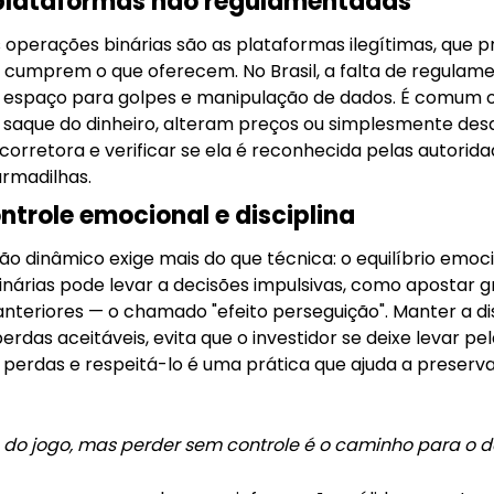
 plataformas não regulamentadas
 operações binárias são as plataformas ilegítimas, que
cumprem o que oferecem. No Brasil, a falta de regulam
e espaço para golpes e manipulação de dados. É comum o
o saque do dinheiro, alteram preços ou simplesmente de
orretora e verificar se ela é reconhecida pelas autorida
armadilhas.
ntrole emocional e disciplina
dinâmico exige mais do que técnica: o equilíbrio emocio
nárias pode levar a decisões impulsivas, como apostar 
nteriores — o chamado "efeito perseguição". Manter a dis
erdas aceitáveis, evita que o investidor se deixe levar p
a perdas e respeitá-lo é uma prática que ajuda a preserva
e do jogo, mas perder sem controle é o caminho para o de