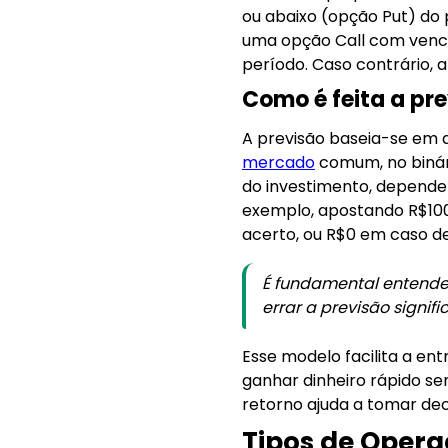
ou abaixo (opção Put) do 
uma opção Call com venci
período. Caso contrário, 
Como é feita a pre
A previsão baseia-se em a
mercado
comum, no binári
do investimento, dependend
exemplo, apostando R$100 
acerto, ou R$0 em caso de
É fundamental entender
errar a previsão signifi
Esse modelo facilita a en
ganhar dinheiro rápido se
retorno ajuda a tomar dec
Tipos de Opera