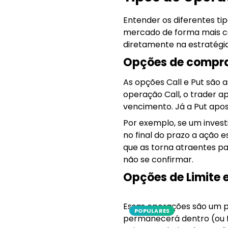
Entender os diferentes t
mercado de forma mais con
diretamente na estratégia
Opções de compra 
As opções Call e Put são 
operação Call, o trader 
vencimento. Já a Put apost
Por exemplo, se um invest
no final do prazo a ação e
que as torna atraentes par
não se confirmar.
Opções de Limite 
Essas operações são um po
POPULARES
permanecerá dentro (ou fo