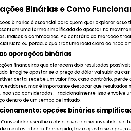
rações Binárias e Como Funcion
ões binárias é essencial para quem quer explorar esse 
resentam uma forma simplificada de apostar na movime
s, índices e commodities. Ao contrário do mercado tradici
l lucro ou perda, o que traz uma ideia clara do risco en
as operações binárias
ções financeiras que oferecem dois resultados possíveis:
tido. Imagine apostar se o preço do dólar vai subir ou c
stiver certa, recebe um valor fixo, caso contrário, perde o
 investidores, mas é importante destacar que resultado
, não são considerados. Tradicionalmente, isso envolve u
o dentro de um tempo delimitado.
ionamento: opções binárias simplifica
O investidor escolhe o ativo, o valor a ser investido, e o
de minutos a horas. Em seguida, faz a aposta se o preço