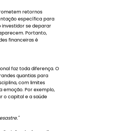
 prometem retornos
entação específica para
 investidor se deparar
saparecem. Portanto,
des financeiras é
nal faz toda diferença. O
grandes quantias para
ciplina, com limites
ela emoção. Por exemplo,
r o capital e a saúde
sastre."