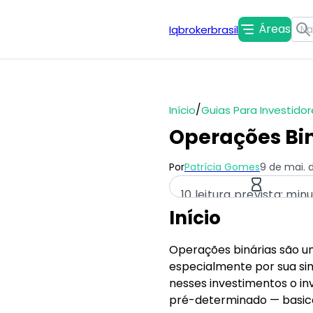
Áreas
Iqbrokerbrasil
/
Início
Guias Para Investidor
Operações Bin
Por
Patrícia Gomes
9 de mai. 
10 leitura prevista: min
Início
Operações binárias são u
especialmente por sua simp
nesses investimentos o in
pré-determinado — basic