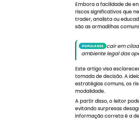
Embora a facilidade de en
riscos significativos qu
trader, analista ou educ
são as armadilhas comuns e
"Para não cair em cilad
POPULARES
ambiente legal das ope
Este artigo visa esclarec
tomada de decisão. A id
estratégias comuns, os ris
modalidade.
A partir disso, o leitor po
evitando surpresas desagra
informação correta é a de